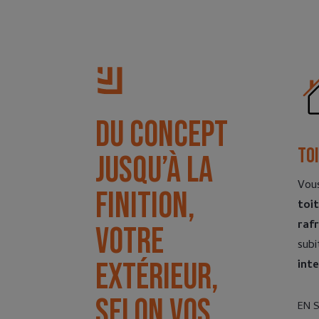
Du concept
To
jusqu’à la
Vou
finition,
toi
raf
v
otre
subi
int
extérieur,
selon vos
EN 