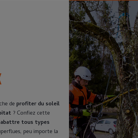
x
êche de
profiter du soleil
bitat
? Confiez cette
’
abattre tous types
perflues, peu importe la