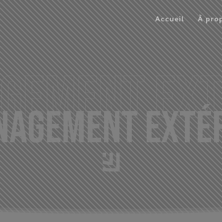
Accueil
À pro
gement ext
agement exté