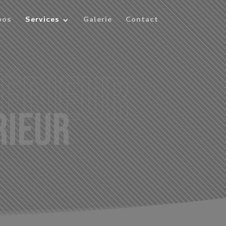
pos
Services
Galerie
Contact
érieur
rieur