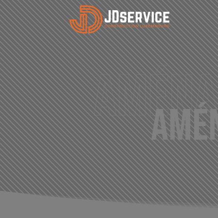
Aména
Amén