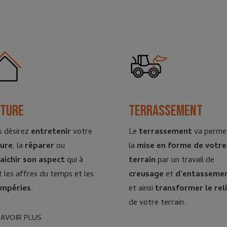
iture
Terrassement
s désirez
entretenir
votre
Le
terrassement
va perme
ture
, la
réparer
ou
la
mise en forme de votre
raichir son aspect
qui à
terrain
par un travail de
t les affres du temps et les
creusage
et
d’entasseme
empéries
.
et ainsi
transformer le rel
de votre terrain.
SAVOIR PLUS