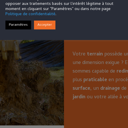
opposer aux traitements basés sur l'intérêt légitime à tout
moment en cliquant sur "Paramètres" ou dans notre page
Travaux de
Politique de confidentialité
.
Paramètres
Accepter
terrassem
Votre
terrain
possède u
une dimension exigue ? Eq
sommes capable de
redi
plus
praticable
en procé
surface,
un
drainage
de 
jardin
ou votre allée à v