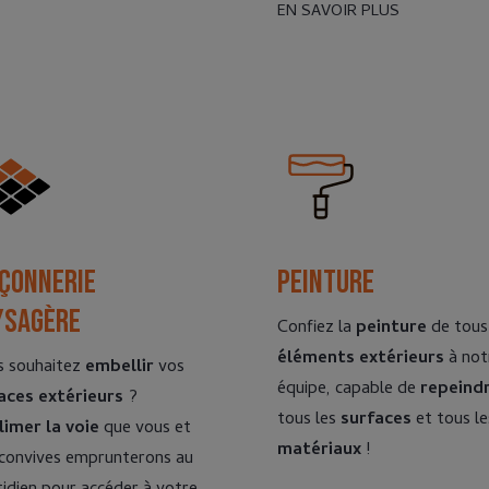
EN SAVOIR PLUS
çonnerie
Peinture
ysagère
Confiez la
peinture
de tous
éléments extérieurs
à not
s souhaitez
embellir
vos
équipe, capable de
repeind
aces extérieurs
?
tous les
surfaces
et tous le
limer la voie
que vous et
matériaux
!
convives emprunterons au