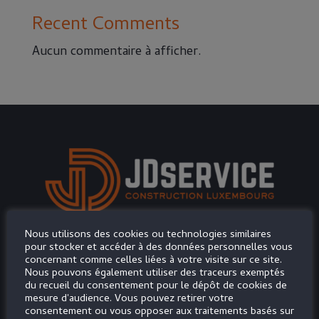
Recent Comments
Aucun commentaire à afficher.
Nous utilisons des cookies ou technologies similaires
Faites appel à JD Service et pensons ou repensons
pour stocker et accéder à des données personnelles vous
ensemble un nouvel intérieur à votre image, qui
concernant comme celles liées à votre visite sur ce site.
Nous pouvons également utiliser des traceurs exemptés
correspondra à vos envies et dont l’apparence sera
du recueil du consentement pour le dépôt de cookies de
mesure d'audience. Vous pouvez retirer votre
plus dans l’air du temps.
consentement ou vous opposer aux traitements basés sur